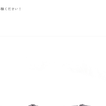
。
体験ください！