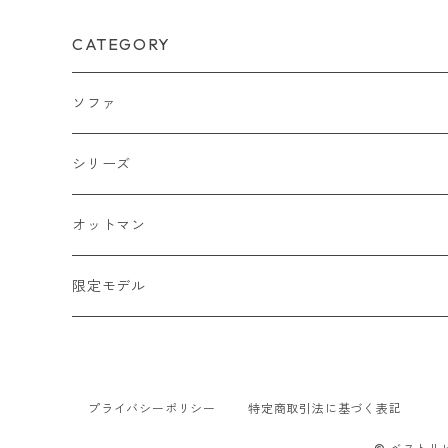
CATEGORY
ソファ
1人掛け
シリーズ
2人掛け
BLISS
オットマン
2.5人掛け
RE
BASE-SOFA
限定モデル
3人掛け
BASE-SOFA
O.F.SOFA
ゆりいす-Limited-
4人掛け
O.F.SOFA
限定2.5Pソファ
プライバシーポリシー
特定商取引法に基づく表記