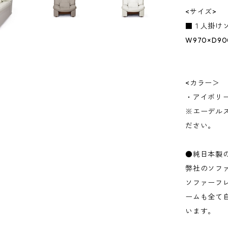
<サイズ>
■１人掛け
W970×D90
<カラー＞
・アイボリ
※エーデル
ださい。
●純日本製
弊社のソフ
ソファーフ
ームも全て
います。