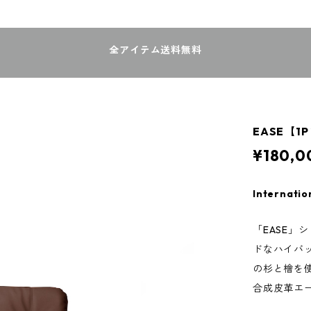
全アイテム送料無料
EASE【
¥180,0
Internatio
「EASE
ドなハイバ
の杉と檜を
合成皮革エ