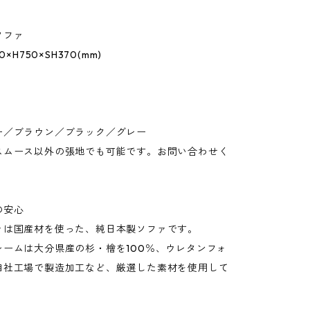
ソファ
0×H750×SH370(mm)
ー／ブラウン／ブラック／グレー
スムース以外の張地でも可能です。お問い合わせく
の安心
ァは国産材を使った、純日本製ソファです。
レームは大分県産の杉・檜を100％、ウレタンフォ
自社工場で製造加工など、厳選した素材を使用して