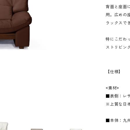
背面と座面
用。広めの
ラックスで
特にこだわ
ストリビン
【仕様】
<素材>
■表側：レ
※上質な日
■本体：九