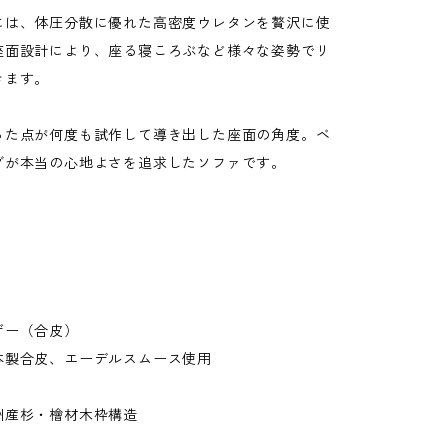
には、体圧分散に優れた高密度ウレタンを贅沢に使
座面設計により、座る寝ころぶなど様々な姿勢でリ
きます。
った点が何度も試作して導き出した座面の角度。ベ
グが本当の心地よさを追求したソファです。
ザー（合皮）
本製合皮、エーデルスムース使用
州産杉・檜材木枠構造