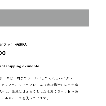
1Pソファ】送料込
00
nal shipping available
」シリーズは、肩までホールドしてくれるハイグレー
ックソファ。ソファフレーム（木枠構造）に九州産
使用し、張地にはさらりとした肌触りをもつ日本製
ーデルスムースを使っています。