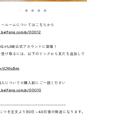
ョールームについてはこちらから
p.belfana.com/p/00012
VINGがLINE公式アカウントに登場！
を受け取るには、以下のリンクから友だち追加して
ee/jCNtoBmi
搬入について※購入前にご一読ください
p.belfana.com/p/00010
----------------------------------
につき注文より30日～40日後の発送になります。